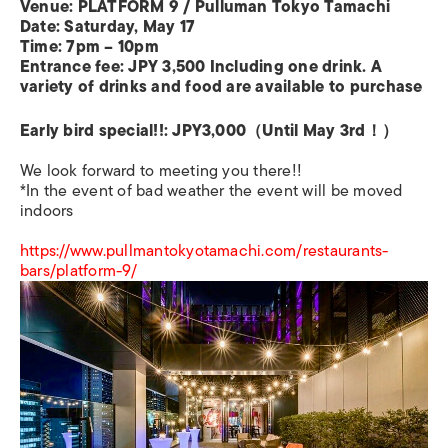
Venue: PLATFORM 9 / Pulluman Tokyo Tamachi
Date: Saturday, May 17
Time: 7pm – 10pm
Entrance fee: JPY 3,500 Including one drink. A
variety of drinks and food are available to purchase
Early bird special!!: JPY3,000（Until May 3rd！）
We look forward to meeting you there!!
*In the event of bad weather the event will be moved
indoors
https://www.pullmantokyotamachi.com/restaurants-
bars/platform-9/