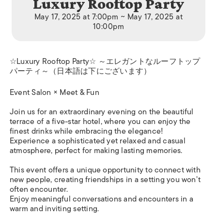
Luxury Rooftop Party
May 17, 2025 at 7:00pm ~ May 17, 2025 at
10:00pm
☆Luxury Rooftop Party☆ ～エレガントなルーフトップ
パーティ～（日本語は下にございます）
Event Salon × Meet & Fun
Join us for an extraordinary evening on the beautiful
terrace of a five-star hotel, where you can enjoy the
finest drinks while embracing the elegance!
Experience a sophisticated yet relaxed and casual
atmosphere, perfect for making lasting memories.
This event offers a unique opportunity to connect with
new people, creating friendships in a setting you won’t
often encounter.
Enjoy meaningful conversations and encounters in a
warm and inviting setting.