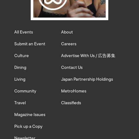
All Events
About
Submit an Event
Careers
Culture
Advertise With Us / 広告募集
Dining
Contact Us
Living
Japan Partnership Holdings
Community
MetroHomes
Travel
Classifieds
Magazine Issues
Pick up a Copy
Newsletter