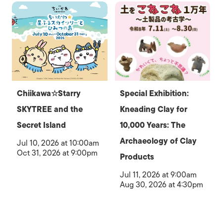
Chiikawa☆Starry
Special Exhibition:
SKYTREE and the
Kneading Clay for
Secret Island
10,000 Years: The
Archaeology of Clay
Jul 10, 2026 at 10:00am
Oct 31, 2026 at 9:00pm
Products
Jul 11, 2026 at 9:00am
Aug 30, 2026 at 4:30pm