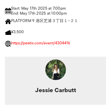
Start: May 17th 2025 at 7:00pm
End: May 17th 2025 at 10:00pm
PLATFORM 9 港区芝浦３丁目１−２１
¥3,500
https://peatix.com/event/4304416
Jessie Carbutt