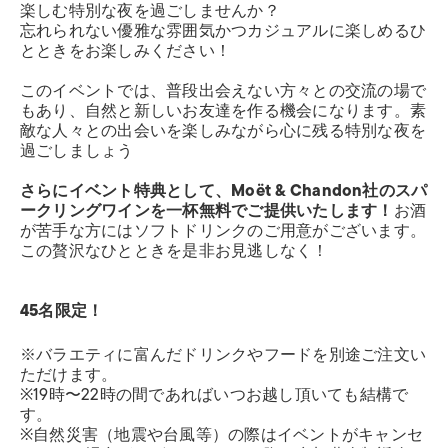
楽しむ特別な夜を過ごしませんか？
忘れられない優雅な雰囲気かつカジュアルに楽しめるひ
とときをお楽しみください！
このイベントでは、普段出会えない方々との交流の場で
もあり、自然と新しいお友達を作る機会になります。素
敵な人々との出会いを楽しみながら心に残る特別な夜を
過ごしましょう
さらにイベント特典として、Moët & Chandon社のスパ
ークリングワインを一杯無料でご提供いたします！
お酒
が苦手な方にはソフトドリンクのご用意がございます。
この贅沢なひとときを是非お見逃しなく！
45名限定！
※バラエティに富んだドリンクやフードを別途ご注文い
ただけます。
※19時〜22時の間であればいつお越し頂いても結構で
す。
※自然災害（地震や台風等）の際はイベントがキャンセ