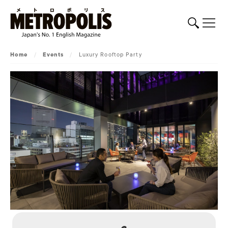
Home
/
Events
/
Luxury Rooftop Party